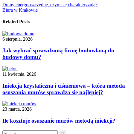
Nawigacja
Domy energooszczędne, czym się charakteryzują?
Biura w Krakowie
wpisu
Related Posts
6 sierpnia, 2026
Jak wybrać sprawdzoną firmę budowlaną do
budowy domu?
11 kwietnia, 2026
Iniekcja krystaliczna i ciśnieniowa – która metoda
osuszania murów sprawdza się najlepiej?
23 marca, 2026
Ile kosztuje osuszanie murów metodą iniekcji?
Search