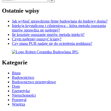
for:
Ostatnie wpisy
Jak wybrać sprawdzoną firmę budowlaną do budowy domu?
Iniekcja krystaliczna i ciśnieniowa – która metoda osuszania
murów sprawdza się najlepiej?
Ile kosztuje osuszanie murów metodą iniekcji?
Czym najlepiej osuszyć ściany?
Czy piana PUR nadaje się do ocieplenia poddasza?
Kategorie
Biura
Budownictwo
Budownictwo przemysłowe
Dom
Energetyka
Nieruchomości
Przemysł
Wnętrza