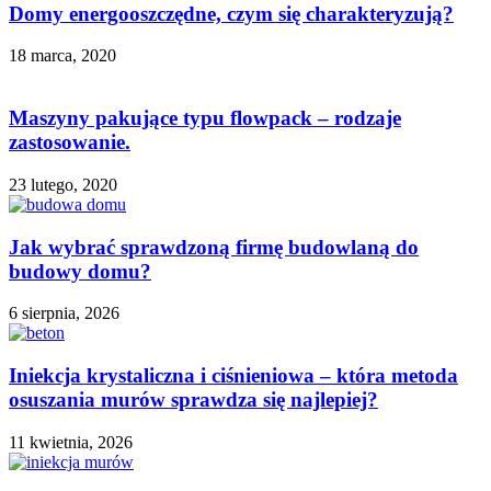
Domy energooszczędne, czym się charakteryzują?
18 marca, 2020
Maszyny pakujące typu flowpack – rodzaje
zastosowanie.
23 lutego, 2020
Jak wybrać sprawdzoną firmę budowlaną do
budowy domu?
6 sierpnia, 2026
Iniekcja krystaliczna i ciśnieniowa – która metoda
osuszania murów sprawdza się najlepiej?
11 kwietnia, 2026