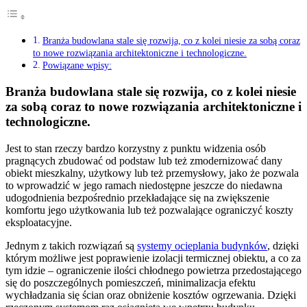
Branża budowlana stale się rozwija, co z kolei niesie za sobą coraz
to nowe rozwiązania architektoniczne i technologiczne.
Powiązane wpisy:
Branża budowlana stale się rozwija, co z kolei niesie
za sobą coraz to nowe rozwiązania architektoniczne i
technologiczne.
Jest to stan rzeczy bardzo korzystny z punktu widzenia osób
pragnących zbudować od podstaw lub też zmodernizować dany
obiekt mieszkalny, użytkowy lub też przemysłowy, jako że pozwala
to wprowadzić w jego ramach niedostępne jeszcze do niedawna
udogodnienia bezpośrednio przekładające się na zwiększenie
komfortu jego użytkowania lub też pozwalające ograniczyć koszty
eksploatacyjne.
Jednym z takich rozwiązań są
systemy ocieplania budynków
, dzięki
którym możliwe jest poprawienie izolacji termicznej obiektu, a co za
tym idzie – ograniczenie ilości chłodnego powietrza przedostającego
się do poszczególnych pomieszczeń, minimalizacja efektu
wychładzania się ścian oraz obniżenie kosztów ogrzewania. Dzięki