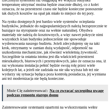
rzeczonym systemom raz osiągniętą we wnętrzu budynku
temperaturę utrzymać można będzie znacznie dłużej, co z kolei
oznacza, że na przestrzeni czasu nie będzie konieczne ponoszenie
tak dużych kosztów na opał jak miało to miejsce do tej pory.
Na rynku dostępnych jest bardzo wiele systemów ocieplania
budynków, jednakże do najpopularniejszych należą bezsprzecznie te
bazujące na styropianie oraz na wełnie naturalnej. Obydwa
materiały nie należą do kosztownych, a więc nawet pokrycie nimi
wszystkich ścian budynku jednocześnie nie spowoduje
wydrenowania naszego budżetu. Jeżeli zdecydujemy się na taki
krok, otrzymamy w zamian dużą wydajność, odporność na
uszkodzenia mechaniczne, jak również wieloletnią żywotność.
Szczególnie ta ostatnia istotna jest dla właścicieli przestrzeni
mieszkalnych, biurowych i przemysłowych, jako że oznacza ona, iż
raz wykonana instalacja pełnić będzie swoją rolę przez wiele
kolejnych lat, a jeżeli nie zadziała na nie siła wyższa lub też nie
wydarzy się sytuacja będąca poza kontrolą posiadacza, jej wymiana
ani też modernizacja nie będą konieczne.
Może Cię zainteresować:
Na co zwracać szczególną uwagę
podczas remontu starego domu
Zainteresowanie systemami opartymi na wykorzystaniu wełny