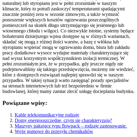
naturalnej lub styropianu jest w pełni zrozumiałe w naszym
klimacie, który to potrafi zaskoczyć temperaturami spadającymi
znacznie poniżej zera w sezonie zimowym, a także wymusić
ponoszenie większych kosztów ogrzewania poszczególnych
pomieszczeń na skutek długo utrzymującego się jesiennego lub
wiosennego chłodu i wilgoci. Co niezwykle istotne, systemy będące
bohaterami dzisiejszego wpisu dostępne są w różnych wariantach,
składać się mogą z różnej ilości warstw, a bazę z włókna lub
styropianu wspierać mogą w ogrzewaniu domu, biura lub zakładu
pracy dodatkowe wysoce wydajne materiały charakteryzujące się
nad wyraz korzystnym współczynnikiem izolacji termicznej. W
pełni zrozumiałym jest, że w przypadku, gdy jeszcze nigdy nie
podejmowaliśmy się takiego przedsięwzięcia, możemy nie wiedzieć,
które z dostępnych rozwiązań najlepiej sprawdzi się w naszym
przypadku. W takiej sytuacji warto zasięgnąć porady specjalistów
na stronach internetowych lub też bezpośrednio w firmie
budowlanej, której mamy zamiar zlecić usługę docieplania budynku.
Powiązane wpisy:
Kable telekomunikacyjne rodzaje
Domy energooszczędne, czym się charakteryzują?
Maszyny pakujące typu flowpack – rodzaje zastosowanie.
Węże gumowe do przesyłu chemikaliów