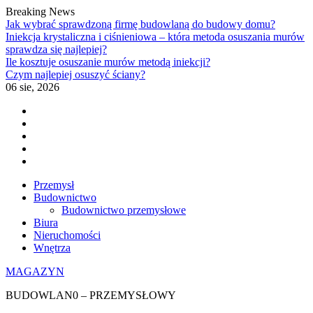
Breaking News
Jak wybrać sprawdzoną firmę budowlaną do budowy domu?
Iniekcja krystaliczna i ciśnieniowa – która metoda osuszania murów
sprawdza się najlepiej?
Ile kosztuje osuszanie murów metodą iniekcji?
Czym najlepiej osuszyć ściany?
06 sie, 2026
Facebook
Twitter
YouTube
Plus
Google
Pinterest
Skip
Przemysł
to
Budownictwo
content
Budownictwo przemysłowe
Biura
Nieruchomości
Wnętrza
MAGAZYN
BUDOWLAN0 – PRZEMYSŁOWY