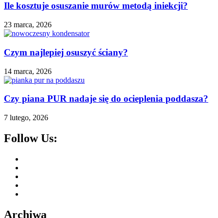
Ile kosztuje osuszanie murów metodą iniekcji?
23 marca, 2026
Czym najlepiej osuszyć ściany?
14 marca, 2026
Czy piana PUR nadaje się do ocieplenia poddasza?
7 lutego, 2026
Follow Us:
Facebook
Twitter
YouTube
Plus
Google
Pinterest
Archiwa